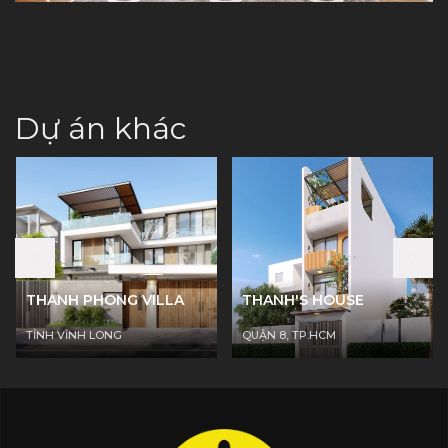
Dự án khác
THANH PHONG VILLA
THANH'S HOUSE
TỈNH VĨNH LONG
QUẬN 8, TP.HCM