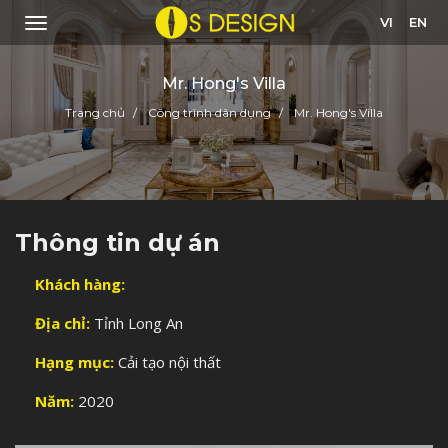
VI
EN
Mr. Hong's Villa
Trang chủ
Công trình dân dụng
Mr. Hong's Villa
Thông tin dự án
Khách hàng:
Địa chỉ:
Tỉnh Long An
Hạng mục:
Cải tạo nội thất
Năm:
2020